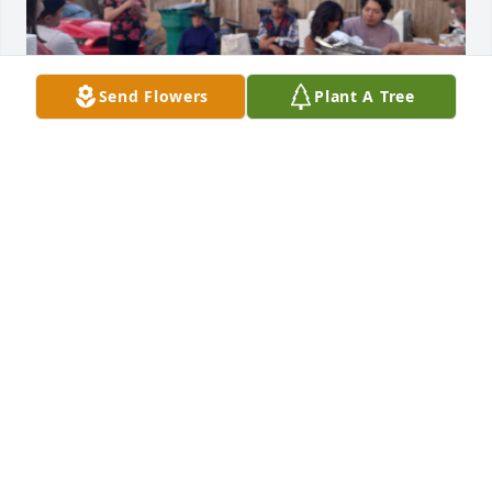
Send Flowers
Plant A Tree
Gracias MaTia Lupe por todo el Amor que me diste 
en vida por todas esas Palabras de amor por ese 
cariño por ese trato hacia  mi tan Especial  contigo 
era Todo fácil lo difícil lo hacías ver fácil gracias por 
tu Generosidad por estar  conmigo en las Malas 
muchas cosas q contar de ti Gracias por esos 
Negritos Bimbo q me comprabas  cuando era Niño 
saliendo de Misa tantas cosas
CHUY
Jun 01, 2024